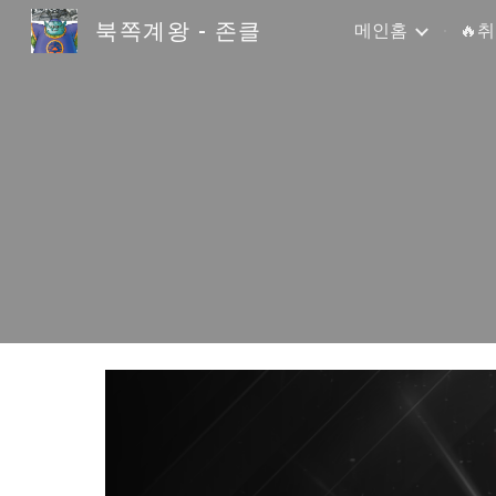
북쪽계왕 - 존클
메인홈
🔥
Sk