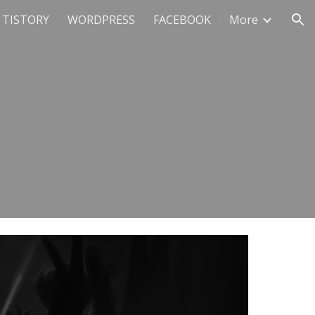
TISTORY
WORDPRESS
FACEBOOK
More
ion