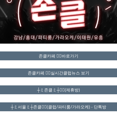
존클카페 ❤️‍🔥바로가기
존클카페 ❤️‍🔥실시간클럽뉴스 보기
┼ミ존클ミ┼❤️‍🔥(제휴방)
┼ミ서울ミ┼존클❤️‍🔥(클럽/파티룸/가라오케) - 단톡방