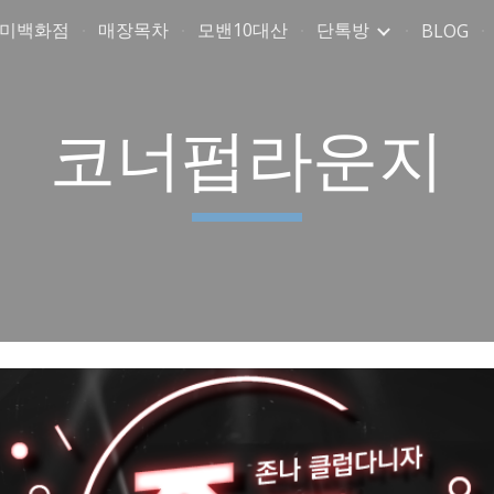
취미백화점
매장목차
모밴10대산
단톡방
BLOG
ip to main content
Skip to navigat
코너펍라운지