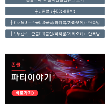
┼ミ존클ミ┼❤️‍🔥(제휴방)
┼ミ서울ミ┼존클❤️‍🔥(클럽/파티룸/가라오케) - 단톡방
┼ミ부산ミ┼존클❤️‍🔥(클럽/파티룸/가라오케) - 단톡방