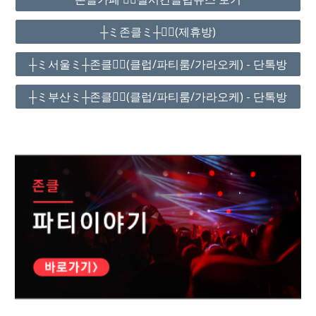
┼ミ존클ミ┼❤️‍🔥(제휴방)
┼ミ서울ミ┼존클❤️‍🔥(클럽/파티룸/가라오케) - 단톡방
┼ミ부산ミ┼존클❤️‍🔥(클럽/파티룸/가라오케) - 단톡방