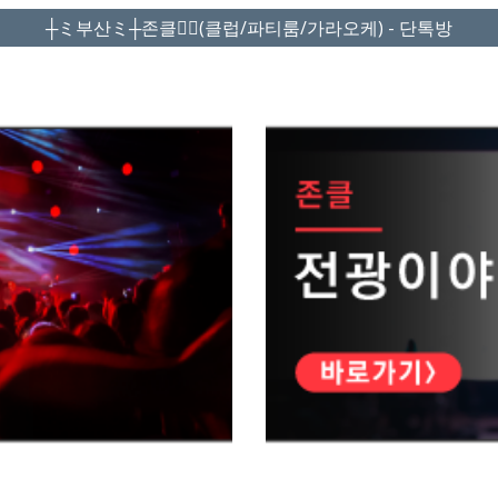
┼ミ부산ミ┼존클❤️‍🔥(클럽/파티룸/가라오케) - 단톡방