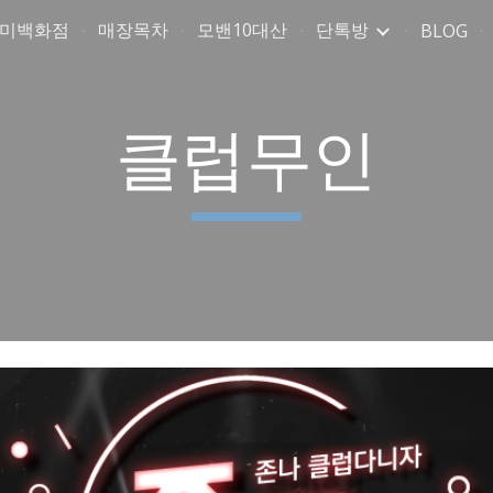
취미백화점
매장목차
모밴10대산
단톡방
BLOG
ip to main content
Skip to navigat
클럽무인