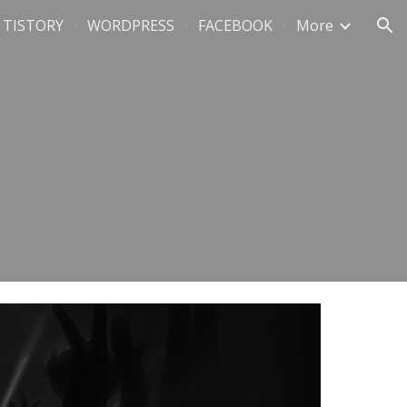
TISTORY
WORDPRESS
FACEBOOK
More
ion