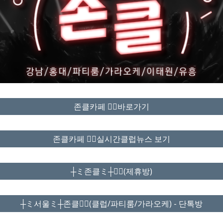
존클카페 ❤️‍🔥바로가기
존클카페 ❤️‍🔥실시간클럽뉴스 보기
┼ミ존클ミ┼❤️‍🔥(제휴방)
┼ミ서울ミ┼존클❤️‍🔥(클럽/파티룸/가라오케) - 단톡방