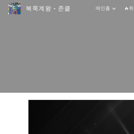
북쪽계왕 - 존클
메인홈
🔥
Sk