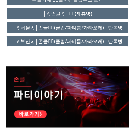
┼ミ존클ミ┼❤️‍🔥(제휴방)
┼ミ서울ミ┼존클❤️‍🔥(클럽/파티룸/가라오케) - 단톡방
┼ミ부산ミ┼존클❤️‍🔥(클럽/파티룸/가라오케) - 단톡방