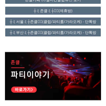
┼ミ존클ミ┼❤️‍🔥(제휴방)
┼ミ서울ミ┼존클❤️‍🔥(클럽/파티룸/가라오케) - 단톡방
┼ミ부산ミ┼존클❤️‍🔥(클럽/파티룸/가라오케) - 단톡방