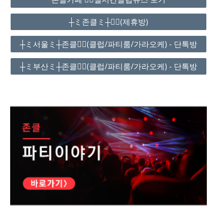
┼ミ존클ミ┼❤️‍🔥(제휴방)
┼ミ서울ミ┼존클❤️‍🔥(클럽/파티룸/가라오케) - 단톡방
┼ミ부산ミ┼존클❤️‍🔥(클럽/파티룸/가라오케) - 단톡방