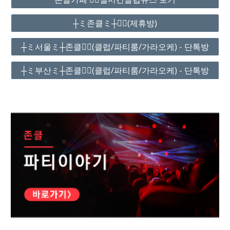
┼ミ존클ミ┼❤️‍🔥(제휴방)
┼ミ서울ミ┼존클❤️‍🔥(클럽/파티룸/가라오케) - 단톡방
┼ミ부산ミ┼존클❤️‍🔥(클럽/파티룸/가라오케) - 단톡방